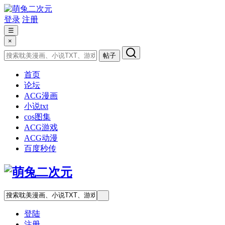
登录
注册
☰
×
帖子
首页
论坛
ACG漫画
小说txt
cos图集
ACG游戏
ACG动漫
百度秒传
登陆
注册