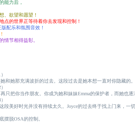
的能力后，
想、欲望和愿望！
地点的世界正等待着你去发现和控制！
动画、正版配乐和氛围音效！
！
的情节相得益彰。
1）
了解她和她那充满波折的过去。这段过去是她本想一直对你隐藏的
2）
快不再只把你当作朋友。你成为她和妹妹Emma的保护者，而她也
3）
这段美好时光并没有持续太久。Joyce的过去终于找上门来，一
底摆脱OSA的控制。
。