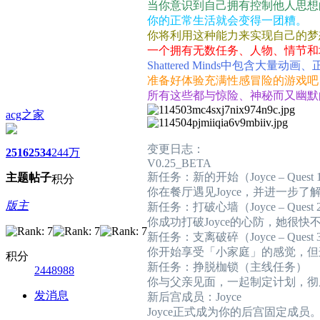
当你意识到自己拥有控制他人思想
你的正常生活就会变得一团糟。
你将利用这种能力来实现自己的梦
一个拥有无数任务、人物、情节和
Shattered Minds中包含大量
准备好体验充满性感冒险的游戏吧
所有这些都与惊险、神秘而又幽默
acg之家
变更日志：
2516
2534
244万
V0.25_BETA
新任务：新的开始（Joyce – Quest 
主题
帖子
积分
你在餐厅遇见Joyce，并进一步
版主
新任务：打破心墙（Joyce – Quest 
你成功打破Joyce的心防，她很
新任务：支离破碎（Joyce – Quest 
你开始享受「小家庭」的感觉，但
积分
新任务：挣脱枷锁（主线任务）
2448988
你与父亲见面，一起制定计划，彻
发消息
新后宫成员：Joyce
Joyce正式成为你的后宫固定成员