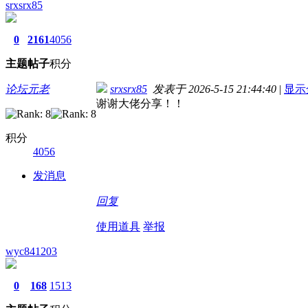
srxsrx85
0
2161
4056
主题
帖子
积分
论坛元老
srxsrx85
发表于 2026-5-15 21:44:40
|
显示
谢谢大佬分享！！
积分
4056
发消息
回复
使用道具
举报
wyc841203
0
168
1513