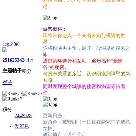
起！
游戏概述：
即将带你进入一个充满未知与机遇的世
界。
acg之家
你将扮演男主角，展开一段深度的摸索之
旅，
2516
2534
244万
通过策略选择和互动，逐步揭开“觉醒
谷”的秘密。
主题
帖子
积分
与房东关系更亲近，认识刚搬到隔壁的新
女孩，
版主
同时发现整个城镇的秘密和渴望等待着
你。
积分
2448928
更新日志：
新角色：戴安娜（一位住在豪宅中的成熟
发消息
女性）
修订地点：现代住宅