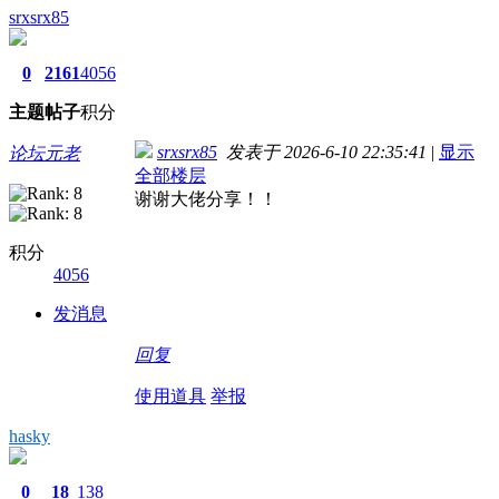
srxsrx85
0
2161
4056
主题
帖子
积分
srxsrx85
发表于 2026-6-10 22:35:41
|
显示
论坛元老
全部楼层
谢谢大佬分享！！
积分
4056
发消息
回复
使用道具
举报
hasky
0
18
138