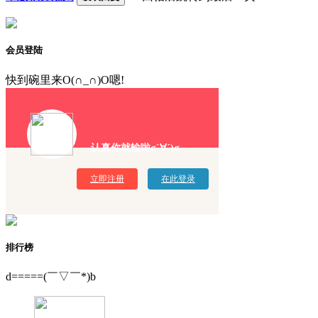
会员登陆
快到碗里来O(∩_∩)O嗯!
认真你就输啦σ`∀´)σ
立即注册
在此登录
排行榜
d=====(￣▽￣*)b