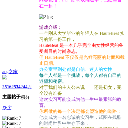
在一起！
游戏介绍：
一个刚从大学毕业的年轻人在 HauteBeat 实
习的第一份工作，
HauteBeat 是一本几乎完全由女性经营的备
受瞩目的时尚杂志。
但 HauteBeat 不仅仅是光鲜亮丽的封面和截
止日期。
办公室里到处都是自信、迷人的女性——
acg之家
每个人都是一个挑战，每个人都有自己的
遇望和秘密。
2516
2534
244万
对于我们的主人公来说——还是初女，完
全没有准备——
主题
帖子
积分
这次实习可能会成为他一生中最紧张的教
育。
版主
你所做的每一个决定都会塑造他的道路：
他会成为一名忠诚的实习生，试图在残酷
的时尚世界中生存下来，