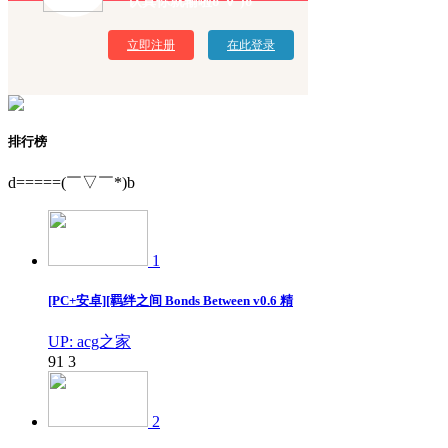
认真你就输啦σ`∀´)σ
立即注册
在此登录
排行榜
d=====(￣▽￣*)b
1
[PC+安卓][羁绊之间 Bonds Between v0.6 精
UP: acg之家
91
3
2