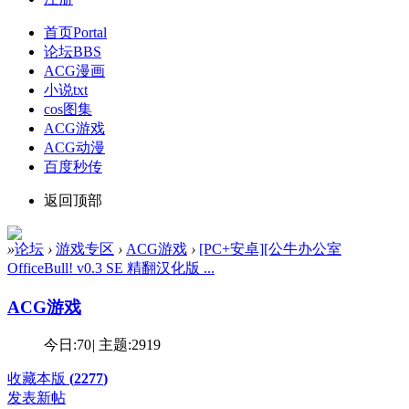
首页
Portal
论坛
BBS
ACG漫画
小说txt
cos图集
ACG游戏
ACG动漫
百度秒传
返回顶部
»
论坛
›
游戏专区
›
ACG游戏
›
[PC+安卓][公牛办公室
OfficeBull! v0.3 SE 精翻汉化版 ...
ACG游戏
今日:
70
|
主题:
2919
收藏本版
(
2277
)
发表新帖