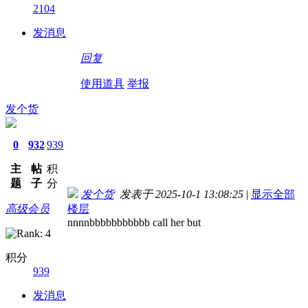
2104
发消息
回复
使用道具
举报
发个货
0
932
939
主
帖
积
题
子
分
发个货
发表于 2025-10-1 13:08:25
|
显示全部
高级会员
楼层
nnnnbbbbbbbbbbb call her but
积分
939
发消息