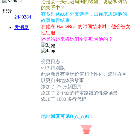
还是会一头扎进周围的遇望、诱惑和纠结
的关系中？
积分
有多种路线和分支选择，由你来决定他的
2449384
故事如何结束：
在他在 HauteBeat 的时间结束时，他会被女
发消息
性征服……
还是站起来将她们全部归为他的？
变更日志：
v0.3 特别版
此更新具有重玩价值和个性化。您现在可
以更自由地体验故事
添加了 25 张新图片
添加了 2 个新的特定路线的性爱场景
添加了 1000 多行代码
地址回复可见O(∩_∩)O：