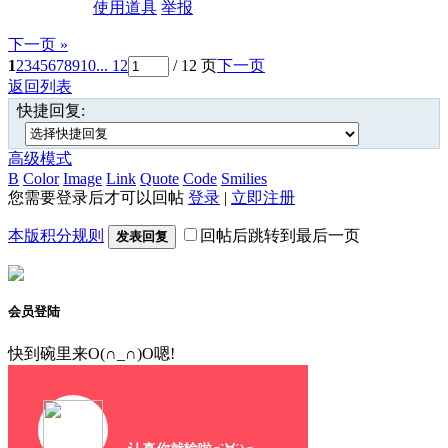
使用道具
举报
下一页 »
1
2
3
4
5
6
7
8
9
10
... 12
/ 12 页
下一页
返回列表
快捷回复:
高级模式
B
Color
Image
Link
Quote
Code
Smilies
您需要登录后才可以回帖
登录
|
立即注册
本版积分规则
回帖后跳转到最后一页
发表回复
会员登陆
快到碗里来O(∩_∩)O嗯!