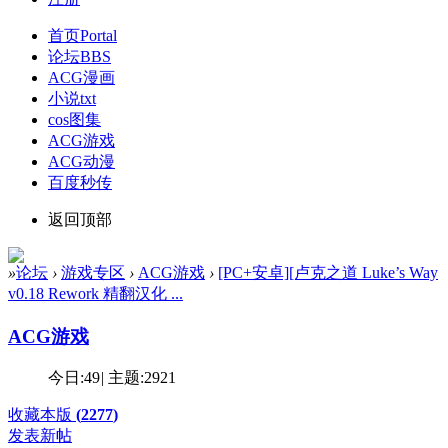
首页
Portal
论坛
BBS
ACG漫画
小说txt
cos图集
ACG游戏
ACG动漫
百度秒传
返回顶部
»
论坛
›
游戏专区
›
ACG游戏
›
[PC+安卓][卢克之道 Luke’s Way
v0.18 Rework 精翻汉化 ...
ACG游戏
今日:
49
|
主题:
2921
收藏本版
(
2277
)
发表新帖