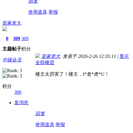
回复
使用道具
举报
皇家老大
0
309
309
主题
帖子
积分
皇家老大
发表于 2026-2-26 12:35:11
|
显示
中级会员
全部楼层
楼主太厉害了！楼主，I*老*虎*U！
积分
309
发消息
回复
使用道具
举报