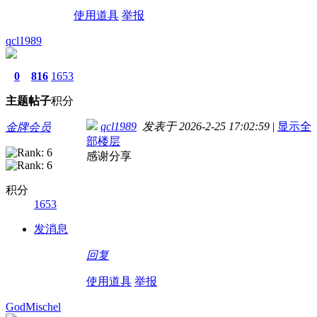
使用道具
举报
qcl1989
0
816
1653
主题
帖子
积分
qcl1989
发表于 2026-2-25 17:02:59
|
显示全
金牌会员
部楼层
感谢分享
积分
1653
发消息
回复
使用道具
举报
GodMischel