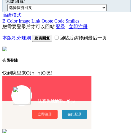
快捷回复:
高级模式
B
Color
Image
Link
Quote
Code
Smilies
您需要登录后才可以回帖
登录
|
立即注册
本版积分规则
回帖后跳转到最后一页
发表回复
会员登陆
快到碗里来O(∩_∩)O嗯!
认真你就输啦σ`∀´)σ
立即注册
在此登录