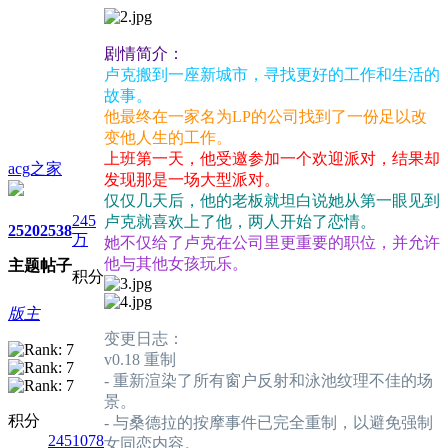
剧情简介：
卢克搬到一座新城市，寻找更好的工作和生活的
故事。
他最终在一家名为LP的公司找到了一份足以改
变他人生的工作。
上班第一天，他受邀参加一个欢迎派对，结果却
acg之家
发现那是一场大型派对。
仅仅几天后，他的老板就坦白说她从第一眼见到
245
卢克就喜欢上了他，两人开始了恋情。
2520
2538
万
她不仅给了卢克在公司里更重要的职位，并允许
他与其他女孩玩乐。
主题
帖子
积分
版主
变更日志：
v0.18 重制
- 重新渲染了所有窗户反射和泳池纹理不佳的场
景。
积分
- 与桑德拉的按摩事件已完全重制，以避免强制
2451078
女同恋内容。