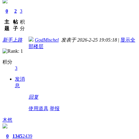
0
2
3
主
帖
积
题
子
分
新手上路
GodMischel
发表于 2026-2-25 19:05:18
|
显示全
部楼层
积分
3
发消
息
回复
使用道具
举报
木然
0
1345
2439