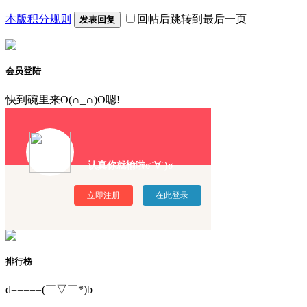
本版积分规则
回帖后跳转到最后一页
发表回复
会员登陆
快到碗里来O(∩_∩)O嗯!
认真你就输啦σ`∀´)σ
立即注册
在此登录
排行榜
d=====(￣▽￣*)b