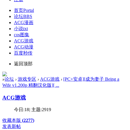
首页
Portal
论坛
BBS
ACG漫画
小说txt
cos图集
ACG游戏
ACG动漫
百度秒传
返回顶部
»
论坛
›
游戏专区
›
ACG游戏
›
[PC+安卓][成为妻子 Being a
Wife v1.200p 精翻汉化版][ ...
ACG游戏
今日:
18
|
主题:
2919
收藏本版
(
2277
)
发表新帖