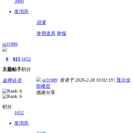
3960
发消息
回复
使用道具
举报
qcl1989
0
815
1652
主题
帖子
积分
qcl1989
发表于 2026-2-28 10:02:19
|
显示全
金牌会员
部楼层
感谢分享
积分
1652
发消息