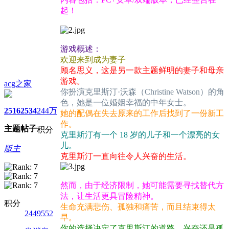
起！
游戏概述：
欢迎来到成为妻子
顾名思义，这是另一款主题鲜明的妻子和母亲
游戏。
acg之家
你扮演克里斯汀·沃森（Christine Watson）的角
色，她是一位婚姻幸福的中年女士。
2516
2534
244万
她的配偶在失去原来的工作后找到了一份新工
作。
主题
帖子
积分
克里斯汀有一个 18 岁的儿子和一个漂亮的女
儿。
版主
克里斯汀一直向往令人兴奋的生活。
然而，由于经济限制，她可能需要寻找替代方
法，让生活更具冒险精神。
积分
生命充满悲伤、孤独和痛苦，而且结束得太
2449552
早。
你的选择决定了克里斯汀的道路。兴奋还是孤