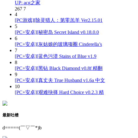
UP: acg之家
267
7
4
[PC游戏][除灵猎人：第零羔羊 Ver2.15.01
5
[PC+安卓][秘密岛 Secret Island v0.18.0.0
6
[PC+安卓][灰姑娘的玻璃项圈 Cinderella’s
7
[PC+安卓][蓝色污渍 Stains of Blue v1.9
8
[PC+安卓][黑钻 Black Diamond v0.8f 精翻
9
[PC+安卓][真丈夫 True Husband v1.6a 中文
10
[PC+安卓][艰难抉择 Hard Choice v0.2.3 精
最新吐槽
d=====(￣▽￣*)b