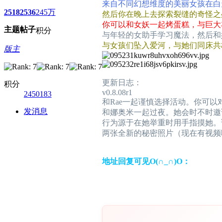
来自不同幻想维度的美丽女孩在白
2518
2536
245万
然后你在晚上去探索裂缝的奇怪之
你可以和女妖一起烤蛋糕，与巨大
主题
帖子
积分
与年轻的女助手学习魔法，然后和
与女孩们坠入爱河，与她们同床共
版主
更新日志：
积分
v0.8.08r1
2450183
和Rae一起谨慎选择活动。你可
发消息
和娜奥米一起过夜。她会时不时邀
行为源于在她举重时用手指摸她。
两张全新的秘密照片（现在有视频
地址回复可见O(∩_∩)O：