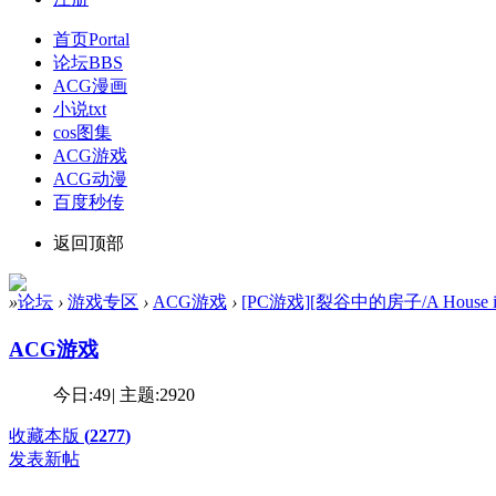
首页
Portal
论坛
BBS
ACG漫画
小说txt
cos图集
ACG游戏
ACG动漫
百度秒传
返回顶部
»
论坛
›
游戏专区
›
ACG游戏
›
[PC游戏][裂谷中的房子/A House in the 
ACG游戏
今日:
49
|
主题:
2920
收藏本版
(
2277
)
发表新帖