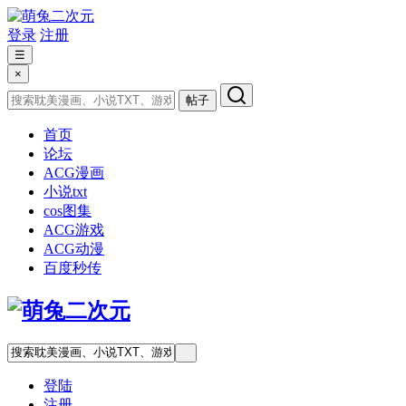
登录
注册
☰
×
帖子
首页
论坛
ACG漫画
小说txt
cos图集
ACG游戏
ACG动漫
百度秒传
登陆
注册