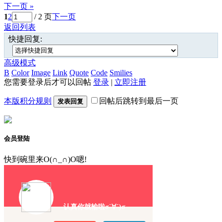
下一页 »
1
2
/ 2 页
下一页
返回列表
快捷回复:
高级模式
B
Color
Image
Link
Quote
Code
Smilies
您需要登录后才可以回帖
登录
|
立即注册
本版积分规则
回帖后跳转到最后一页
发表回复
会员登陆
快到碗里来O(∩_∩)O嗯!
认真你就输啦σ`∀´)σ