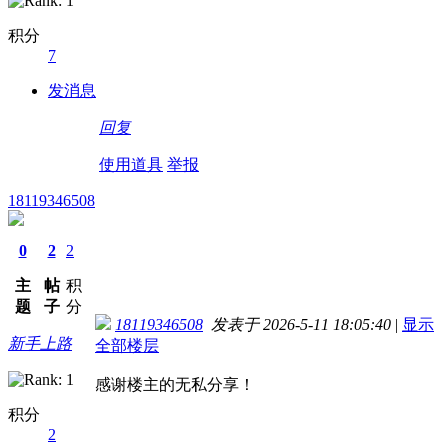
积分
7
发消息
回复
使用道具
举报
18119346508
0
2
2
主
帖
积
题
子
分
18119346508
发表于 2026-5-11 18:05:40
|
显示
新手上路
全部楼层
感谢楼主的无私分享！
积分
2