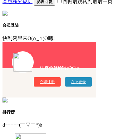
本版积分规则
回帖后跳转到最后一页
发表回复
会员登陆
快到碗里来O(∩_∩)O嗯!
认真你就输啦σ`∀´)σ
立即注册
在此登录
排行榜
d=====(￣▽￣*)b