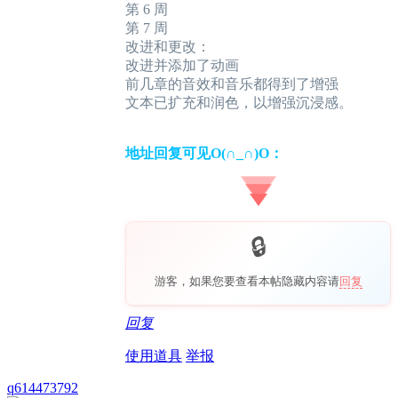
第 6 周
第 7 周
改进和更改：
改进并添加了动画
前几章的音效和音乐都得到了增强
文本已扩充和润色，以增强沉浸感。
地址回复可见O(∩_∩)O：
游客，如果您要查看本帖隐藏内容请
回复
回复
使用道具
举报
q614473792