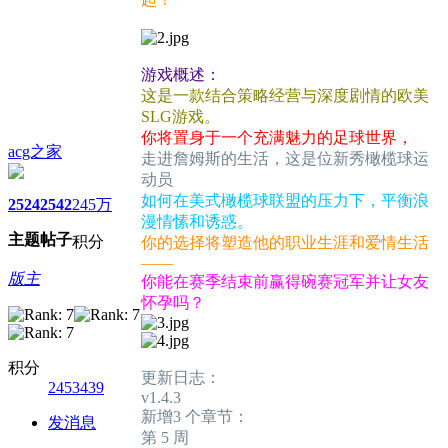
游戏概述：
这是一款结合策略经营与深度剧情的欧美
SLG游戏。
你将置身于一个充满魅力的足球世界，
acg之家
走进詹姆斯的生活，这是位新秀橄榄球运
动员
如何在美式橄榄球联盟的压力下，平衡浪
2524
2542
245万
漫情愫和诱惑。
主题
帖子
积分
你的选择将塑造他的职业生涯和爱情生活
——
版主
你能在赛季结束前赢得碗赛冠军并让女友
怀孕吗？
积分
更新日志：
2453439
v1.4.3
新增3 个章节：
发消息
第 5 周