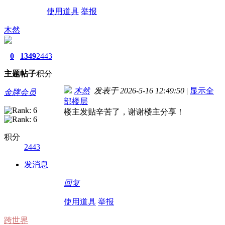
使用道具
举报
木然
0
1349
2443
主题
帖子
积分
木然
发表于 2026-5-16 12:49:50
|
显示全
金牌会员
部楼层
楼主发贴辛苦了，谢谢楼主分享！
积分
2443
发消息
回复
使用道具
举报
跨世界