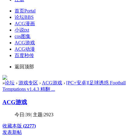
首页
Portal
论坛
BBS
ACG漫画
小说txt
cos图集
ACG游戏
ACG动漫
百度秒传
返回顶部
»
论坛
›
游戏专区
›
ACG游戏
›
[PC+安卓][足球诱惑 Football
Temptations v1.4.3 精翻 ...
ACG游戏
今日:
39
|
主题:
2923
收藏本版
(
2277
)
发表新帖