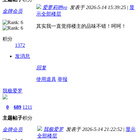
爱萝莉哟yo
发表于 2026-5-14 15:39:25
|
显
金牌会员
示全部楼层
其实我一直觉得楼主的品味不错！呵呵！
积分
1372
发消息
回复
使用道具
举报
我极爱罗
0
689
1211
主题
帖子
积分
我极爱罗
发表于 2026-5-14 21:22:52
|
显示
金牌会员
全部楼层