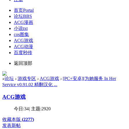
首页
Portal
论坛
BBS
ACG漫画
小说txt
cos图集
ACG游戏
ACG动漫
百度秒传
返回顶部
»
论坛
›
游戏专区
›
ACG游戏
›
[PC+安卓][为她服务 In Her
Service v0.91.02 精翻汉化 ...
ACG游戏
今日:
34
|
主题:
2920
收藏本版
(
2277
)
发表新帖