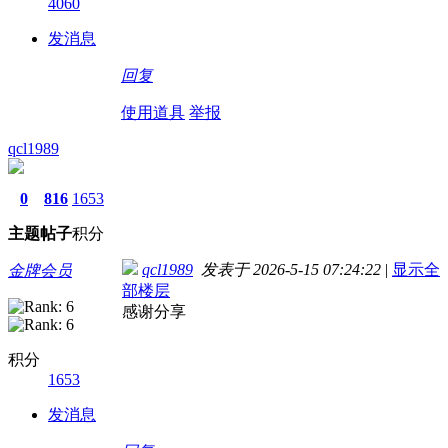
4060
发消息
回复
使用道具
举报
qcl1989
0
816
1653
主题
帖子
积分
qcl1989
发表于 2026-5-15 07:24:22
|
显示全
金牌会员
部楼层
感谢分享
积分
1653
发消息