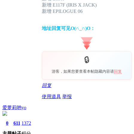
新增 E117F (IRIS X JACK)
新增 EPILOGUE 06
地址回复可见O(∩_∩)O：
游客，如果您要查看本帖隐藏内容请
回复
回复
使用道具
举报
爱萝莉哟yo
0
611
1372
主题
帖子
积分