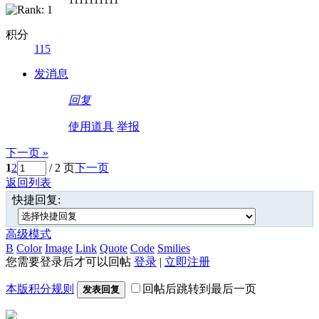
积分
115
发消息
回复
使用道具
举报
下一页 »
1
2
/ 2 页
下一页
返回列表
快捷回复:
高级模式
B
Color
Image
Link
Quote
Code
Smilies
您需要登录后才可以回帖
登录
|
立即注册
本版积分规则
回帖后跳转到最后一页
发表回复