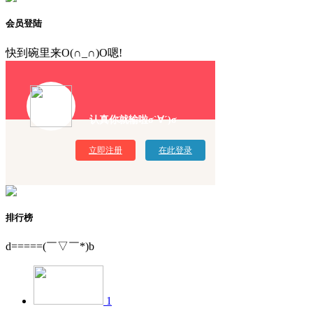
会员登陆
快到碗里来O(∩_∩)O嗯!
认真你就输啦σ`∀´)σ
立即注册
在此登录
排行榜
d=====(￣▽￣*)b
1