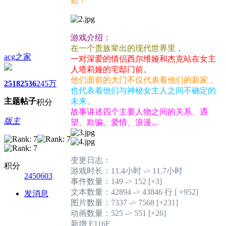
游戏介绍：
在一个贵族辈出的现代世界里，
acg之家
一对深爱的情侣西尔维娅和杰克站在女主
人塔莉娅的宅邸门前。
他们面前的大门不仅代表着他们的新家，
2518
2536
245万
也代表着他们与神秘女主人之间不确定的
主题
帖子
未来。
积分
故事讲述四个主要人物之间的关系、遇
版主
望、欺骗、爱情、浪漫...
变更日志：
积分
游戏时长：11.4小时 -> 11.7小时
2450603
事件数量：149 -> 152 [+3]
文本数量：42894 -> 43846 行 [ +952]
发消息
图片数量：7337 -> 7568 [+231]
动画数量：525 -> 551 [+26]
新增 E116F