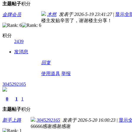
主题
帖子
积分
木然
发表于 2026-5-19 23:41:27
|
显示全
金牌会员
楼主发贴辛苦了，谢谢楼主分享！
积分
2439
发消息
回复
使用道具
举报
3045292165
0
1
1
主题
帖子
积分
新手上路
3045292165
发表于 2026-5-20 16:00:23
|
显示
66666感谢感谢感谢