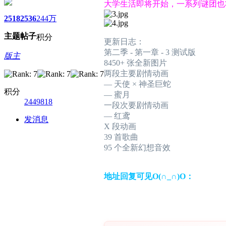
大学生活即将开始，一系列谜团也
2518
2536
244万
主题
帖子
积分
更新日志：
第二季 - 第一章 - 3 测试版
版主
8450+ 张全新图片
两段主要剧情动画
— 天使 × 神圣巨蛇
积分
— 蜜月
2449818
一段次要剧情动画
— 红鸢
发消息
X 段动画
39 首歌曲
95 个全新幻想音效
地址回复可见O(∩_∩)O：