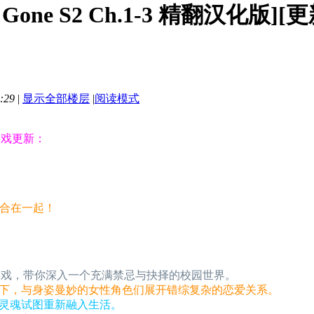
Gone S2 Ch.1-3 精翻汉化版][更
:29
|
显示全部楼层
|
阅读模式
游戏更新：
整合在一起！
G游戏，带你深入一个充满禁忌与抉择的校园世界。
下，与身姿曼妙的女性角色们展开错综复杂的恋爱关系。
灵魂试图重新融入生活。