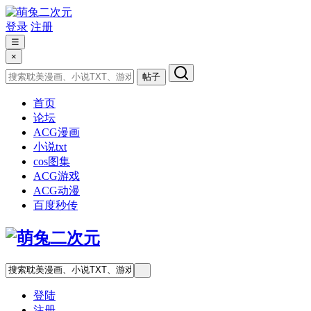
登录
注册
☰
×
帖子
首页
论坛
ACG漫画
小说txt
cos图集
ACG游戏
ACG动漫
百度秒传
登陆
注册