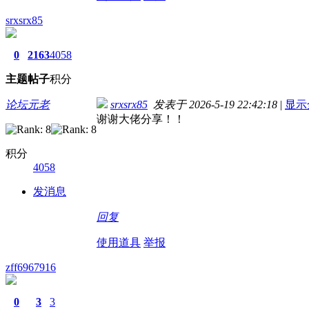
srxsrx85
0
2163
4058
主题
帖子
积分
论坛元老
srxsrx85
发表于 2026-5-19 22:42:18
|
显示
谢谢大佬分享！！
积分
4058
发消息
回复
使用道具
举报
zff6967916
0
3
3