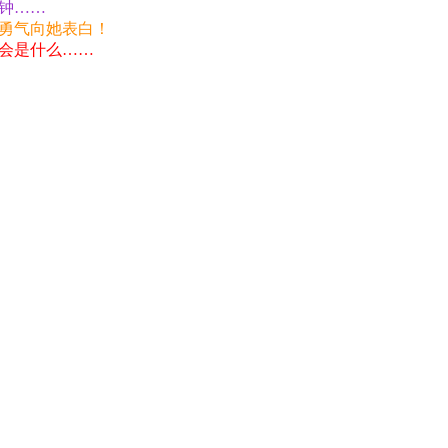
钟……
勇气向她表白！
会是什么……