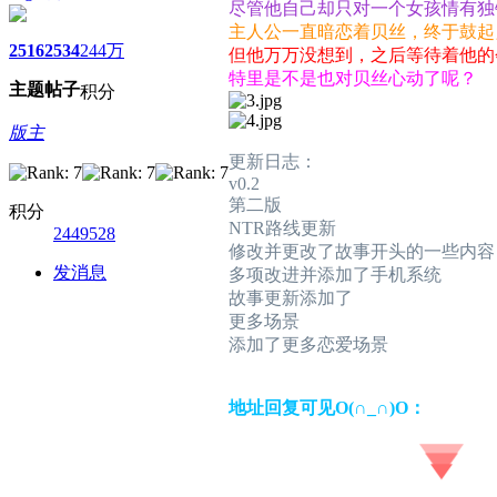
尽管他自己却只对一个女孩情有独
主人公一直暗恋着贝丝，终于鼓起
2516
2534
244万
但他万万没想到，之后等待着他的
特里是不是也对贝丝心动了呢？
主题
帖子
积分
版主
更新日志：
v0.2
第二版
积分
NTR路线更新
2449528
修改并更改了故事开头的一些内容
发消息
多项改进并添加了手机系统
故事更新添加了
更多场景
添加了更多恋爱场景
地址回复可见O(∩_∩)O：