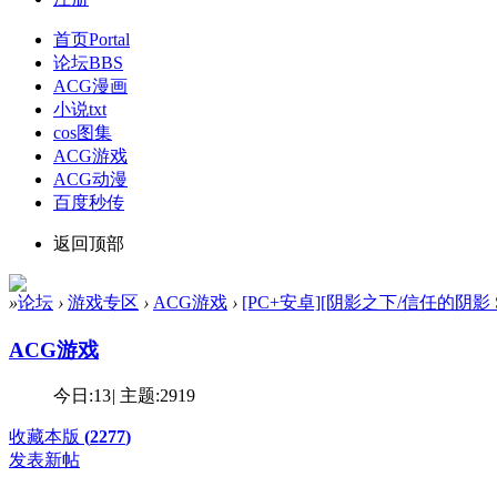
首页
Portal
论坛
BBS
ACG漫画
小说txt
cos图集
ACG游戏
ACG动漫
百度秒传
返回顶部
»
论坛
›
游戏专区
›
ACG游戏
›
[PC+安卓][阴影之下/信任的阴影 Shadows
ACG游戏
今日:
13
|
主题:
2919
收藏本版
(
2277
)
发表新帖