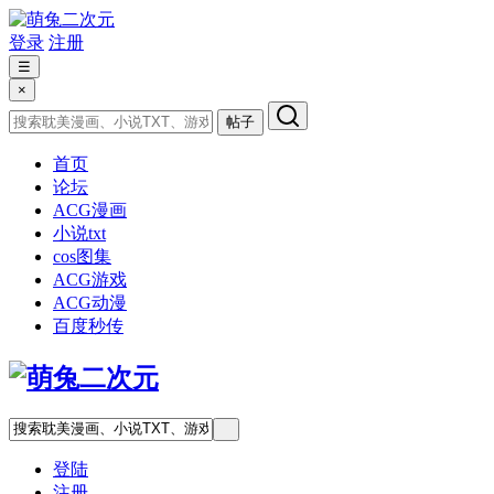
登录
注册
☰
×
帖子
首页
论坛
ACG漫画
小说txt
cos图集
ACG游戏
ACG动漫
百度秒传
登陆
注册