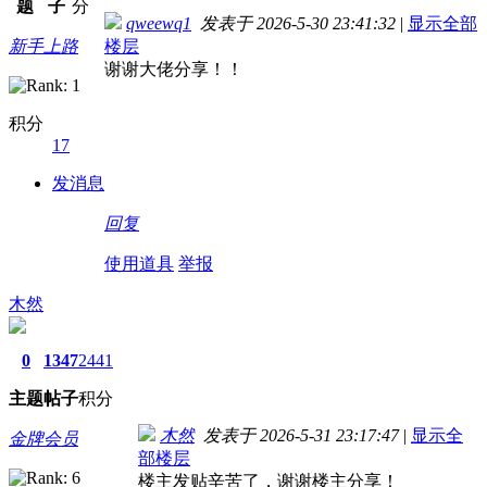
题
子
分
qweewq1
发表于 2026-5-30 23:41:32
|
显示全部
新手上路
楼层
谢谢大佬分享！！
积分
17
发消息
回复
使用道具
举报
木然
0
1347
2441
主题
帖子
积分
木然
发表于 2026-5-31 23:17:47
|
显示全
金牌会员
部楼层
楼主发贴辛苦了，谢谢楼主分享！