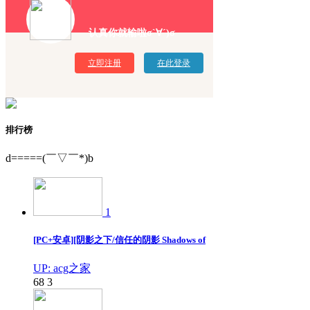
认真你就输啦σ`∀´)σ
立即注册
在此登录
排行榜
d=====(￣▽￣*)b
1
[PC+安卓][阴影之下/信任的阴影 Shadows of
UP: acg之家
68
3