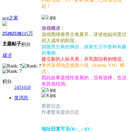
起！
acg之家
游戏概述：
2520
2538
245万
游戏围绕着男主角展开，讲述他如何度过
初入成年的阶段。
主题
帖子
积分
跟随男主角的脚步，探索生活中新鲜有趣
的事物，
版主
建立新的人际关系，并巩固旧有的情谊。
本作采用动态视觉小说（Kinetic VN）模
式，
因此故事是线性发展的，没有选择，也没
积分
有其他结局。
2451618
发消息
更新日志：
作者暂未提供日志
地址回复可见O(∩_∩)O：