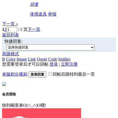
回复
使用道具
举报
下一页 »
1
2
/ 2 页
下一页
返回列表
快捷回复:
高级模式
B
Color
Image
Link
Quote
Code
Smilies
您需要登录后才可以回帖
登录
|
立即注册
本版积分规则
回帖后跳转到最后一页
发表回复
会员登陆
快到碗里来O(∩_∩)O嗯!