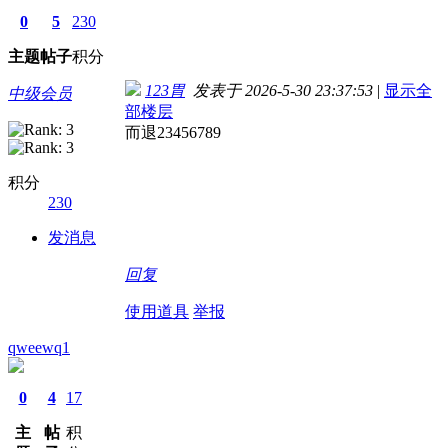
0
5
230
主题
帖子
积分
123胃
发表于 2026-5-30 23:37:53
|
显示全
中级会员
部楼层
而退23456789
积分
230
发消息
回复
使用道具
举报
qweewq1
0
4
17
主
帖
积