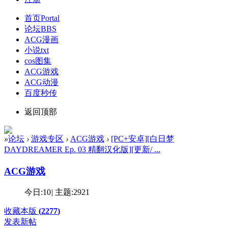
首页
Portal
论坛
BBS
ACG漫画
小说txt
cos图集
ACG游戏
ACG动漫
百度秒传
返回顶部
»
论坛
›
游戏专区
›
ACG游戏
›
[PC+安卓][白日梦
DAYDREAMER Ep. 03 精翻汉化版][更新/ ...
ACG游戏
今日:
10
|
主题:
2921
收藏本版
(
2277
)
发表新帖