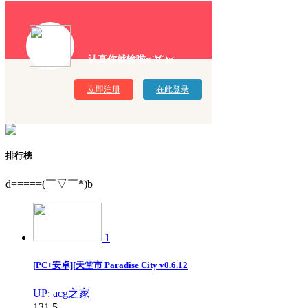
认真你就输啦σ`∀´)σ
立即注册
在此登录
排行榜
d=====(￣▽￣*)b
1
[PC+安卓][天堂市 Paradise City v0.6.12
UP: acg之家
131
5