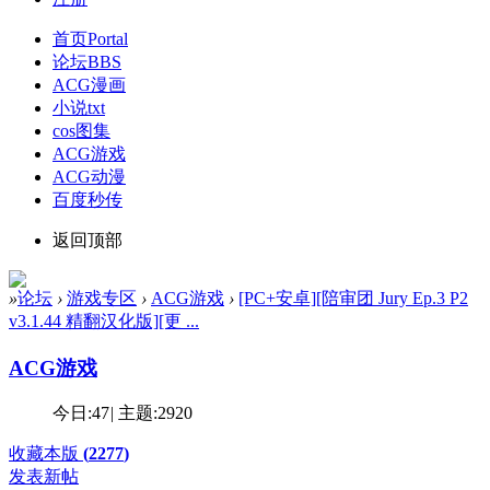
首页
Portal
论坛
BBS
ACG漫画
小说txt
cos图集
ACG游戏
ACG动漫
百度秒传
返回顶部
»
论坛
›
游戏专区
›
ACG游戏
›
[PC+安卓][陪审团 Jury Ep.3 P2
v3.1.44 精翻汉化版][更 ...
ACG游戏
今日:
47
|
主题:
2920
收藏本版
(
2277
)
发表新帖