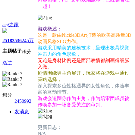
一起！
acg之家
游戏概述：
这是一款由Nickle3DArt打造的欧美高质量3D
2518
2536
245万
动画风格SLG力作。
游戏采用精美的建模技术，呈现出极具视觉
主题
帖子
积分
冲击力的角色形象，
无论是身材比例还是面部表情都刻画得细腻
版主
入微。
剧情围绕男主角展开，玩家将在游戏中通过
策略选择，
深入探索多位性格迥异的女性角色，体验丰
富的互动情节。
积分
游戏会追踪你作为主角，作为陪审团成员被
2450992
传唤参加一场备受关注的审判。
发消息
更新日志：
N/A