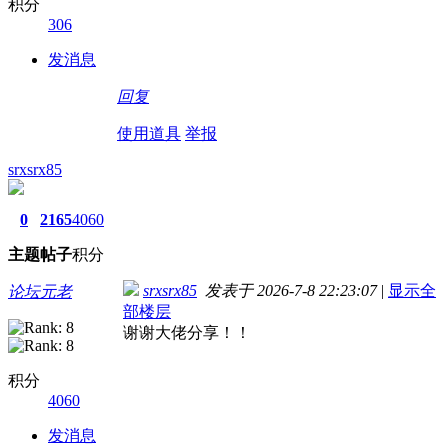
积分
306
发消息
回复
使用道具
举报
srxsrx85
0
2165
4060
主题
帖子
积分
srxsrx85
发表于 2026-7-8 22:23:07
|
显示全
论坛元老
部楼层
谢谢大佬分享！！
积分
4060
发消息