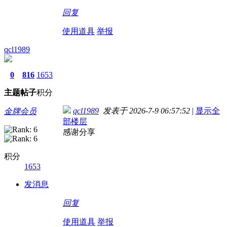
回复
使用道具
举报
qcl1989
0
816
1653
主题
帖子
积分
qcl1989
发表于 2026-7-9 06:57:52
|
显示全
金牌会员
部楼层
感谢分享
积分
1653
发消息
回复
使用道具
举报