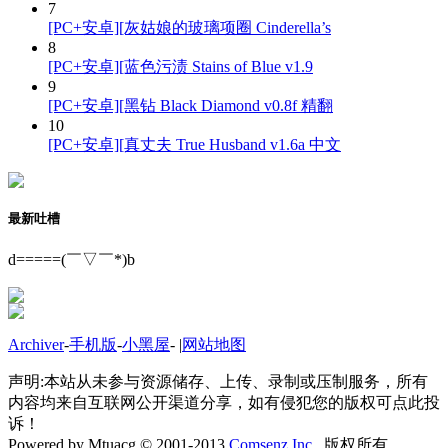
7
[PC+安卓][灰姑娘的玻璃项圈 Cinderella’s
8
[PC+安卓][蓝色污渍 Stains of Blue v1.9
9
[PC+安卓][黑钻 Black Diamond v0.8f 精翻
10
[PC+安卓][真丈夫 True Husband v1.6a 中文
最新吐槽
d=====(￣▽￣*)b
Archiver
-
手机版
-
小黑屋
-
|
网站地图
声明:本站从未参与资源储存、上传、录制或压制服务，所有
内容均来自互联网公开渠道分享，如有侵犯您的版权可点此投
诉！
Powered by Mtuacg © 2001-2013
Comsenz Inc.
版权所有