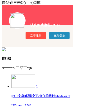
快到碗里来O(∩_∩)O嗯!
认真你就输啦σ`∀´)σ
立即注册
在此登录
排行榜
d=====(￣▽￣*)b
1
[PC+安卓][阴影之下/信任的阴影 Shadows of
UP: acg之家