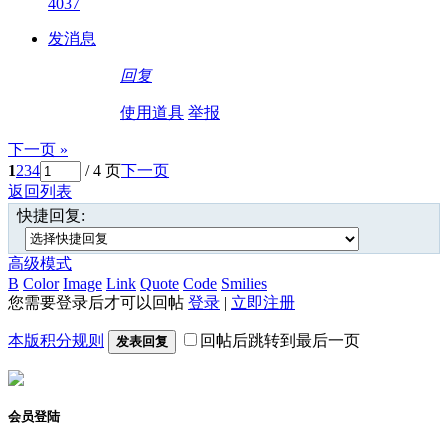
4037
发消息
回复
使用道具
举报
下一页 »
1
2
3
4
/ 4 页
下一页
返回列表
快捷回复:
高级模式
B
Color
Image
Link
Quote
Code
Smilies
您需要登录后才可以回帖
登录
|
立即注册
本版积分规则
回帖后跳转到最后一页
发表回复
会员登陆