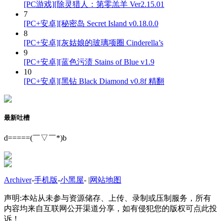
[PC游戏][除灵猎人：第零羔羊 Ver2.15.01
7
[PC+安卓][秘密岛 Secret Island v0.18.0.0
8
[PC+安卓][灰姑娘的玻璃项圈 Cinderella’s
9
[PC+安卓][蓝色污渍 Stains of Blue v1.9
10
[PC+安卓][黑钻 Black Diamond v0.8f 精翻
最新吐槽
d=====(￣▽￣*)b
Archiver
-
手机版
-
小黑屋
-
|
网站地图
声明:本站从未参与资源储存、上传、录制或压制服务，所有
内容均来自互联网公开渠道分享，如有侵犯您的版权可点此投
诉！