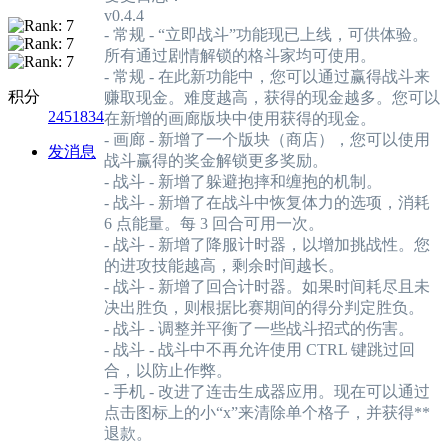
v0.4.4
- 常规 - “立即战斗”功能现已上线，可供体验。
所有通过剧情解锁的格斗家均可使用。
- 常规 - 在此新功能中，您可以通过赢得战斗来
积分
赚取现金。难度越高，获得的现金越多。您可以
2451834
在新增的画廊版块中使用获得的现金。
- 画廊 - 新增了一个版块（商店），您可以使用
发消息
战斗赢得的奖金解锁更多奖励。
- 战斗 - 新增了躲避抱摔和缠抱的机制。
- 战斗 - 新增了在战斗中恢复体力的选项，消耗
6 点能量。每 3 回合可用一次。
- 战斗 - 新增了降服计时器，以增加挑战性。您
的进攻技能越高，剩余时间越长。
- 战斗 - 新增了回合计时器。如果时间耗尽且未
决出胜负，则根据比赛期间的得分判定胜负。
- 战斗 - 调整并平衡了一些战斗招式的伤害。
- 战斗 - 战斗中不再允许使用 CTRL 键跳过回
合，以防止作弊。
- 手机 - 改进了连击生成器应用。现在可以通过
点击图标上的小“x”来清除单个格子，并获得**
退款。