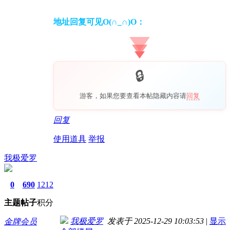
地址回复可见O(∩_∩)O：
游客，如果您要查看本帖隐藏内容请
回复
回复
使用道具
举报
我极爱罗
0
690
1212
主题
帖子
积分
我极爱罗
发表于 2025-12-29 10:03:53
|
显示
金牌会员