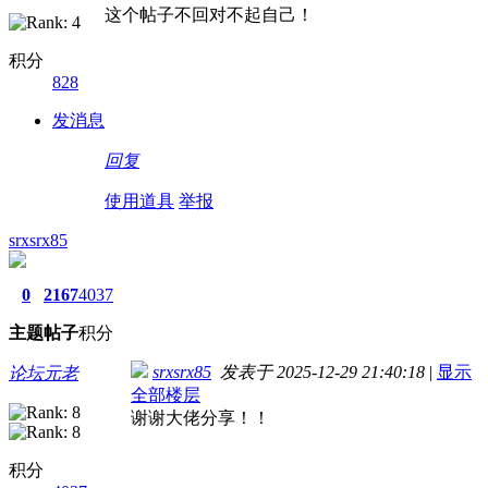
这个帖子不回对不起自己！
积分
828
发消息
回复
使用道具
举报
srxsrx85
0
2167
4037
主题
帖子
积分
srxsrx85
发表于 2025-12-29 21:40:18
|
显示
论坛元老
全部楼层
谢谢大佬分享！！
积分