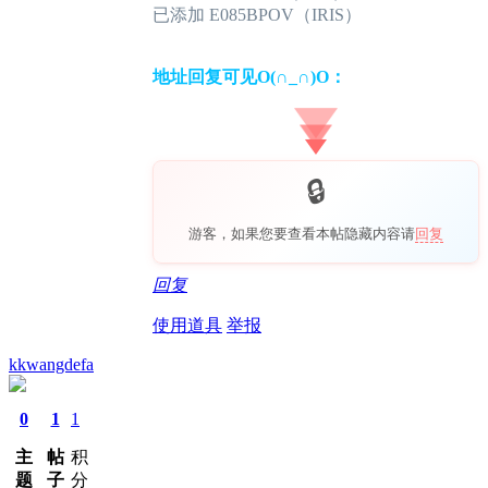
已添加 E085BPOV（IRIS）
地址回复可见O(∩_∩)O：
游客，如果您要查看本帖隐藏内容请
回复
回复
使用道具
举报
kkwangdefa
0
1
1
主
帖
积
题
子
分