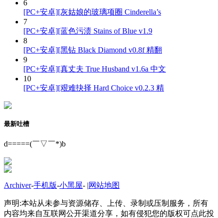
6
[PC+安卓][灰姑娘的玻璃项圈 Cinderella’s
7
[PC+安卓][蓝色污渍 Stains of Blue v1.9
8
[PC+安卓][黑钻 Black Diamond v0.8f 精翻
9
[PC+安卓][真丈夫 True Husband v1.6a 中文
10
[PC+安卓][艰难抉择 Hard Choice v0.2.3 精
最新吐槽
d=====(￣▽￣*)b
Archiver
-
手机版
-
小黑屋
-
|
网站地图
声明:本站从未参与资源储存、上传、录制或压制服务，所有
内容均来自互联网公开渠道分享，如有侵犯您的版权可点此投