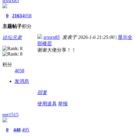
srxsrx85
0
2163
4058
主题
帖子
积分
srxsrx85
发表于 2026-1-6 21:25:00
|
显示全
论坛元老
部楼层
谢谢大佬分享！！
积分
4058
发消息
回复
使用道具
举报
eee1515
0
448
495