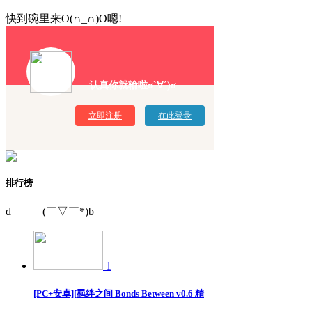
快到碗里来O(∩_∩)O嗯!
认真你就输啦σ`∀´)σ
立即注册
在此登录
排行榜
d=====(￣▽￣*)b
1
[PC+安卓][羁绊之间 Bonds Between v0.6 精