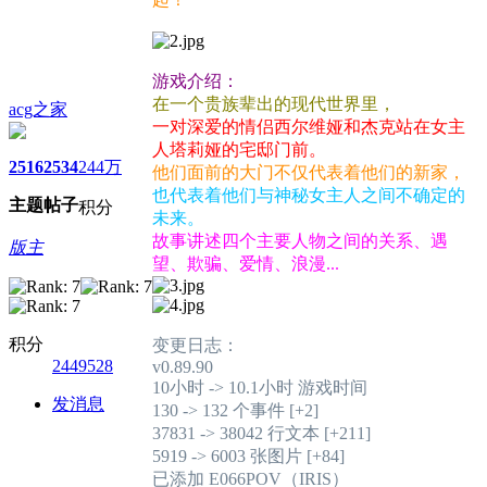
游戏介绍：
在一个贵族辈出的现代世界里，
acg之家
一对深爱的情侣西尔维娅和杰克站在女主
人塔莉娅的宅邸门前。
2516
2534
244万
他们面前的大门不仅代表着他们的新家，
也代表着他们与神秘女主人之间不确定的
主题
帖子
积分
未来。
故事讲述四个主要人物之间的关系、遇
版主
望、欺骗、爱情、浪漫...
积分
变更日志：
2449528
v0.89.90
10小时 -> 10.1小时 游戏时间
发消息
130 -> 132 个事件 [+2]
37831 -> 38042 行文本 [+211]
5919 -> 6003 张图片 [+84]
已添加 E066POV（IRIS）