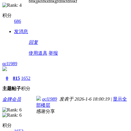
bhkjjknfkldnkgfdnkfdnskf
积分
686
发消息
回复
使用道具
举报
qcl1989
0
815
1652
主题
帖子
积分
qcl1989
发表于 2026-1-6 18:00:19
|
显示全
金牌会员
部楼层
感谢分享
积分