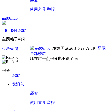
回复
使用道具
举报
jin80zhuo
0
844
2367
主题
帖子
积分
jin80zhuo
发表于 2026-1-6 19:21:19
|
显示
金牌会员
全部楼层
现在时一点积分也不送了吗
积分
2367
发消息
回复
使用道具
举报