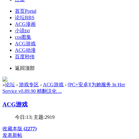
首页
Portal
论坛
BBS
ACG漫画
小说txt
cos图集
ACG游戏
ACG动漫
百度秒传
返回顶部
»
论坛
›
游戏专区
›
ACG游戏
›
[PC+安卓][为她服务 In Her
Service v0.89.90 精翻汉化 ...
ACG游戏
今日:
13
|
主题:
2919
收藏本版
(
2277
)
发表新帖