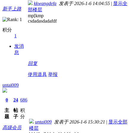
kkwangdefa
发表于 2026-1-6 14:04:55
|
显示全
新手上路
部楼层
mp[kmp
csdadasdadafdf
积分
1
发消
息
回复
使用道具
举报
untai009
0
24
686
主
帖
积
题
子
分
untai009
发表于 2026-1-6 15:30:21
|
显示全部
高级会员
楼层