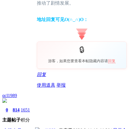
推动了剧情发展。
地址回复可见O(∩_∩)O：
游客，如果您要查看本帖隐藏内容请
回复
回复
使用道具
举报
qcl1989
0
814
1651
主题
帖子
积分