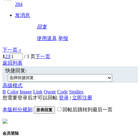
284
发消息
回复
使用道具
举报
下一页 »
1
2
3
/ 3 页
下一页
返回列表
快捷回复:
高级模式
B
Color
Image
Link
Quote
Code
Smilies
您需要登录后才可以回帖
登录
|
立即注册
本版积分规则
回帖后跳转到最后一页
发表回复
会员登陆