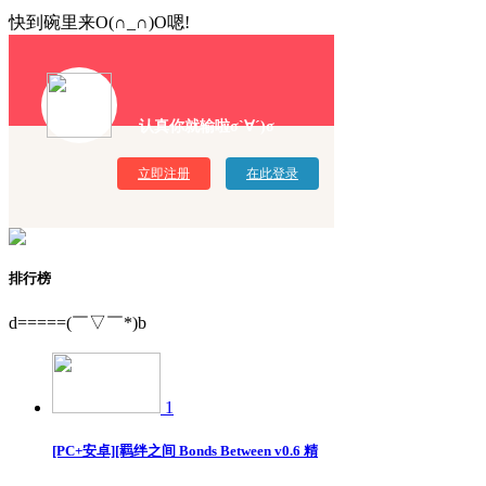
快到碗里来O(∩_∩)O嗯!
认真你就输啦σ`∀´)σ
立即注册
在此登录
排行榜
d=====(￣▽￣*)b
1
[PC+安卓][羁绊之间 Bonds Between v0.6 精