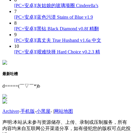
[PC+安卓][灰姑娘的玻璃项圈 Cinderella’s
7
[PC+安卓][蓝色污渍 Stains of Blue v1.9
8
[PC+安卓][黑钻 Black Diamond v0.8f 精翻
9
[PC+安卓][真丈夫 True Husband v1.6a 中文
10
[PC+安卓][艰难抉择 Hard Choice v0.2.3 精
最新吐槽
d=====(￣▽￣*)b
Archiver
-
手机版
-
小黑屋
-
|
网站地图
声明:本站从未参与资源储存、上传、录制或压制服务，所有
内容均来自互联网公开渠道分享，如有侵犯您的版权可点此投