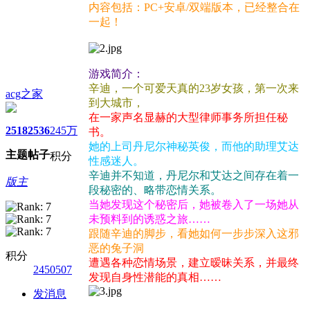
内容包括：PC+安卓/双端版本，已经整合在
一起！
游戏简介：
辛迪，一个可爱天真的23岁女孩，第一次来
acg之家
到大城市，
在一家声名显赫的大型律师事务所担任秘
2518
2536
245万
书。
她的上司丹尼尔神秘英俊，而他的助理艾达
主题
帖子
积分
性感迷人。
辛迪并不知道，丹尼尔和艾达之间存在着一
版主
段秘密的、略带恋情关系。
当她发现这个秘密后，她被卷入了一场她从
未预料到的诱惑之旅……
跟随辛迪的脚步，看她如何一步步深入这邪
恶的兔子洞
积分
遭遇各种恋情场景，建立暧昧关系，并最终
2450507
发现自身性潜能的真相……
发消息