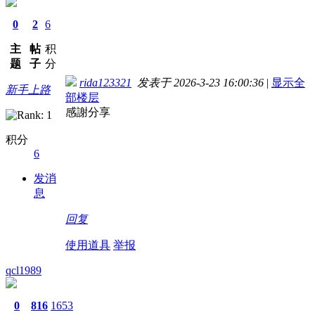
0
2
6
主
帖
积
题
子
分
rida123321
发表于 2026-3-23 16:00:36
|
显示全
新手上路
部楼层
感謝分享
积分
6
发消
息
回复
使用道具
举报
qcl1989
0
816
1653