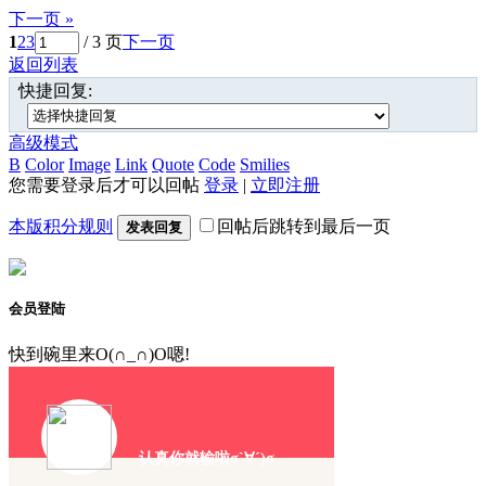
下一页 »
1
2
3
/ 3 页
下一页
返回列表
快捷回复:
高级模式
B
Color
Image
Link
Quote
Code
Smilies
您需要登录后才可以回帖
登录
|
立即注册
本版积分规则
回帖后跳转到最后一页
发表回复
会员登陆
快到碗里来O(∩_∩)O嗯!
认真你就输啦σ`∀´)σ