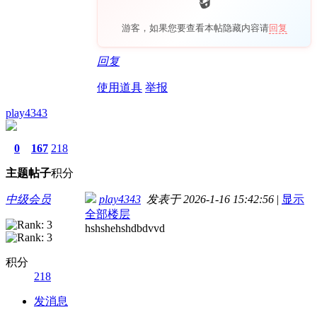
游客，如果您要查看本帖隐藏内容请
回复
回复
使用道具
举报
play4343
0
167
218
主题
帖子
积分
中级会员
play4343
发表于 2026-1-16 15:42:56
|
显示
全部楼层
hshshehshdbdvvd
积分
218
发消息