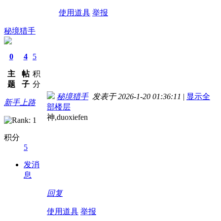
使用道具
举报
秘境猎手
0
4
5
主
帖
积
题
子
分
秘境猎手
发表于 2026-1-20 01:36:11
|
显示全
新手上路
部楼层
神,duoxiefen
积分
5
发消
息
回复
使用道具
举报