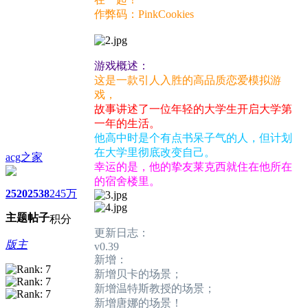
作弊码：PinkCookies
游戏概述：
这是一款引人入胜的高品质恋爱模拟游
戏，
故事讲述了一位年轻的大学生开启大学第
一年的生活。
他高中时是个有点书呆子气的人，但计划
在大学里彻底改变自己。
acg之家
幸运的是，他的挚友莱克西就住在他所在
的宿舍楼里。
2520
2538
245万
主题
帖子
积分
更新日志：
版主
v0.39
新增：
新增贝卡的场景；
新增温特斯教授的场景；
新增唐娜的场景！