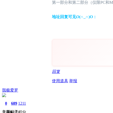
第一部分和第二部分（仅限PC和M
地址回复可见O(∩_∩)O：
回复
使用道具
举报
我极爱罗
0
689
1211
主题
帖子
积分