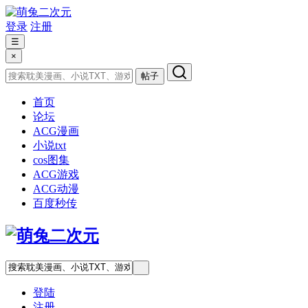
登录
注册
☰
×
帖子
首页
论坛
ACG漫画
小说txt
cos图集
ACG游戏
ACG动漫
百度秒传
登陆
注册