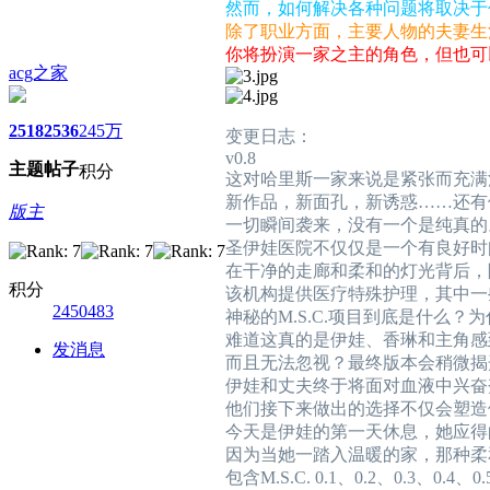
然而，如何解决各种问题将取决于
除了职业方面，主要人物的夫妻生
你将扮演一家之主的角色，但也可
acg之家
2518
2536
245万
变更日志：
v0.8
主题
帖子
积分
这对哈里斯一家来说是紧张而充满
新作品，新面孔，新诱惑……还有
版主
一切瞬间袭来，没有一个是纯真的
圣伊娃医院不仅仅是一个有良好时
在干净的走廊和柔和的灯光背后，
积分
该机构提供医疗特殊护理，其中一
2450483
神秘的M.S.C.项目到底是什么？为什
难道这真的是伊娃、香琳和主角感
发消息
而且无法忽视？最终版本会稍微揭
伊娃和丈夫终于将面对血液中兴奋
他们接下来做出的选择不仅会塑造
今天是伊娃的第一天休息，她应得
因为当她一踏入温暖的家，那种柔
包含M.S.C. 0.1、0.2、0.3、0