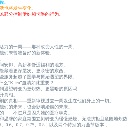
你。
活也将发生变化。
以部分控制伊娃和卡琳的行为。
活力的一周——那种改变人性的一周。
他们未曾准备好的新体验。
。
间安排、高薪和舒适福利的地方。
隐藏着更深层次、更亲密的东西。
些服务超越了医学与原始遇望的界限。
么“Kiten”血清如此重要？
到遇望转变为更炽热、更黑暗的原因吗……
开真相。
剂的真相——重新审视过去一周发生在他们身上的一切。
他们的未来，也会影响婚姻的未来。
的……不过只是因为她的医疗职责。
和温馨的家庭氛围立刻转变为缓慢燃烧、无法抗拒且危险地炽热
.4、0.5、0.6、0.7、0.75、0.8，以及两个特别的万圣节版本，