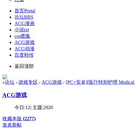
首页
Portal
论坛
BBS
ACG漫画
小说txt
cos图集
ACG游戏
ACG动漫
百度秒传
返回顶部
»
论坛
›
游戏专区
›
ACG游戏
›
[PC+安卓][医疗特别护理 Medical Spec
ACG游戏
今日:
12
|
主题:
2920
收藏本版
(
2277
)
发表新帖