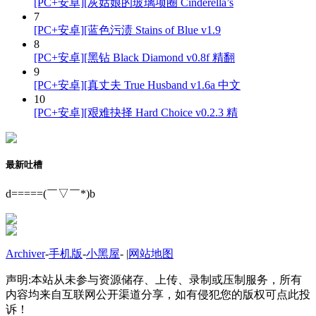
[PC+安卓][灰姑娘的玻璃项圈 Cinderella’s
7
[PC+安卓][蓝色污渍 Stains of Blue v1.9
8
[PC+安卓][黑钻 Black Diamond v0.8f 精翻
9
[PC+安卓][真丈夫 True Husband v1.6a 中文
10
[PC+安卓][艰难抉择 Hard Choice v0.2.3 精
最新吐槽
d=====(￣▽￣*)b
Archiver
-
手机版
-
小黑屋
-
|
网站地图
声明:本站从未参与资源储存、上传、录制或压制服务，所有
内容均来自互联网公开渠道分享，如有侵犯您的版权可点此投
诉！