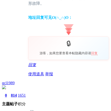
形故障。
地址回复可见O(∩_∩)O：
游客，如果您要查看本帖隐藏内容请
回复
回复
使用道具
举报
qcl1989
0
814
1651
主题
帖子
积分