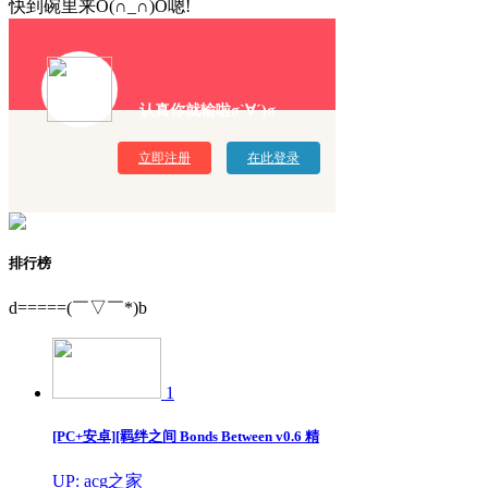
快到碗里来O(∩_∩)O嗯!
认真你就输啦σ`∀´)σ
立即注册
在此登录
排行榜
d=====(￣▽￣*)b
1
[PC+安卓][羁绊之间 Bonds Between v0.6 精
UP: acg之家