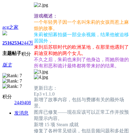
游戏概述：
一个年轻男子因一个名叫朱莉的女孩而惹上麻
acg之家
烦的故事。
朱莉被招募拍摄一部业余视频，结果他被迫移
居国外，
2516
2534
244万
来到后苏联时代的欧洲某地，在那里他遇到了
主题
帖子
莉迪亚和她的两个女儿。
积分
不久之后，朱莉也来到了他身边，而她所做的
版主
所有邪恶和诡计最终都将带来好的结果。
更新日志：
Ep3 v1.1.0
积分
新增了故事内容，包括与费娜有关的额外场
2449408
景。
图库已修复——现在应该可以正常工作并按预
发消息
期显示内容。
新增 15 项 Steam 成就
修复了各种常见错误，包括音频问题和多处图