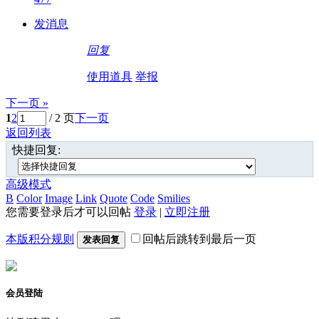
发消息
回复
使用道具
举报
下一页 »
1
2
/ 2 页
下一页
返回列表
快捷回复:
高级模式
B
Color
Image
Link
Quote
Code
Smilies
您需要登录后才可以回帖
登录
|
立即注册
本版积分规则
回帖后跳转到最后一页
发表回复
会员登陆