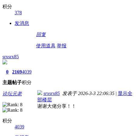
积分
378
发消息
回复
使用道具
举报
srxsrx85
0
2169
4039
主题
帖子
积分
srxsrx85
发表于 2026-3-3 22:06:35
|
显示全
论坛元老
部楼层
谢谢大佬分享！！
积分
4039