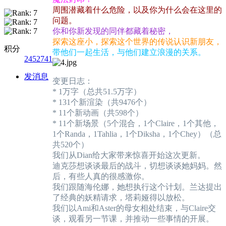
周围潜藏着什么危险，以及你为什么会在这里的
问题。
你和你新发现的同伴都藏着秘密，
探索这座小，探索这个世界的传说认识新朋友，
积分
带他们一起生活，与他们建立浪漫的关系。
2452741
发消息
变更日志：
* 1万字（总共51.5万字）
* 131个新渲染（共9476个）
* 11个新动画（共598个）
* 11个新场景（5个混合，1个Claire，1个其他，
1个Randa，1Tahlia，1个Diksha，1个Chey）（总
共520个）
我们从Dian给大家带来惊喜开始这次更新。
迪克莎想谈谈最后的战斗，切想谈谈她妈妈。然
后，有些人真的很感激你。
我们跟随海伦娜，她想执行这个计划。兰达提出
了经典的妖精请求，塔莉娅得以放松。
我们以Ami和Aster的母女相处结束，与Claire交
谈，观看另一节课，并推动一些事情的开展。