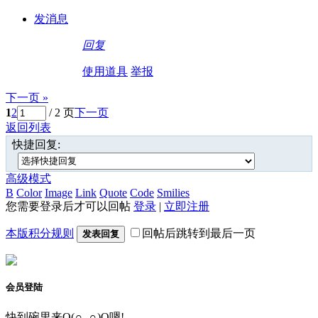
发消息
回复
使用道具
举报
下一页 »
1
2
/ 2 页
下一页
返回列表
快捷回复:
高级模式
B
Color
Image
Link
Quote
Code
Smilies
您需要登录后才可以回帖
登录
|
立即注册
本版积分规则
回帖后跳转到最后一页
发表回复
会员登陆
快到碗里来O(∩_∩)O嗯!