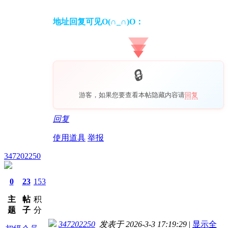
地址回复可见O(∩_∩)O：
游客，如果您要查看本帖隐藏内容请
回复
回复
使用道具
举报
347202250
0
23
153
主
帖
积
题
子
分
347202250
发表于 2026-3-3 17:19:29
|
显示全