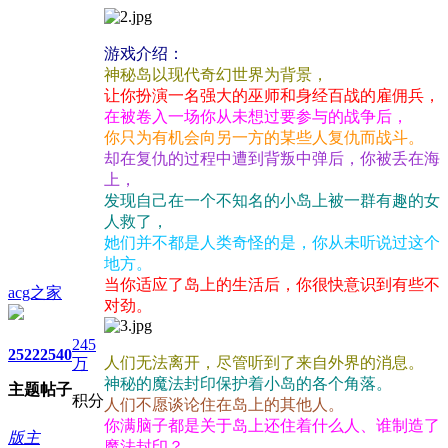
游戏介绍：
神秘岛以现代奇幻世界为背景，
让你扮演一名强大的巫师和身经百战的雇佣兵，
在被卷入一场你从未想过要参与的战争后，
你只为有机会向另一方的某些人复仇而战斗。
却在复仇的过程中遭到背叛中弹后，你被丢在海
上，
发现自己在一个不知名的小岛上被一群有趣的女
人救了，
她们并不都是人类奇怪的是，你从未听说过这个
地方。
当你适应了岛上的生活后，你很快意识到有些不
acg之家
对劲。
245
2522
2540
人们无法离开，尽管听到了来自外界的消息。
万
神秘的魔法封印保护着小岛的各个角落。
主题
帖子
积分
人们不愿谈论住在岛上的其他人。
你满脑子都是关于岛上还住着什么人、谁制造了
版主
魔法封印？