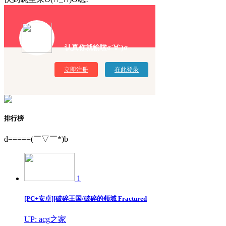
认真你就输啦σ`∀´)σ
立即注册
在此登录
排行榜
d=====(￣▽￣*)b
1
[PC+安卓][破碎王国/破碎的领域 Fractured
UP: acg之家