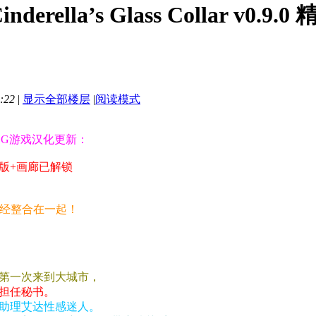
rella’s Glass Collar v
:22
|
显示全部楼层
|
阅读模式
LG游戏汉化更新：
汉化版+画廊已解锁
已经整合在一起！
，第一次来到大城市，
担任秘书。
助理艾达性感迷人。