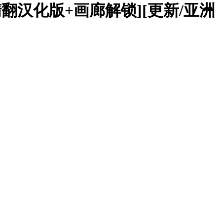
0.9.0 精翻汉化版+画廊解锁][更新/亚洲