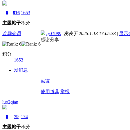
0
816
1653
主题
帖子
积分
金牌会员
qcl1989
发表于 2026-1-13 17:05:33
|
显示
感谢分享
积分
1653
发消息
回复
使用道具
举报
luo2qian
0
79
174
主题
帖子
积分