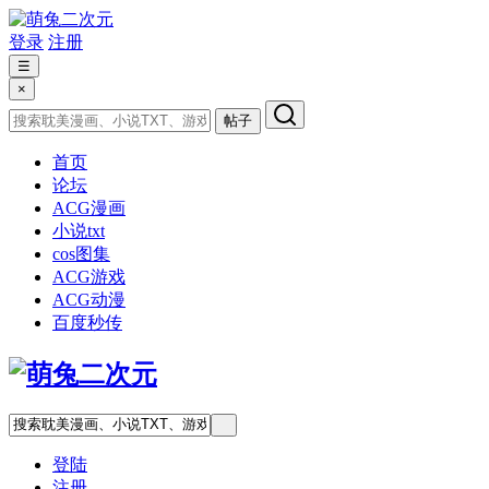
登录
注册
☰
×
帖子
首页
论坛
ACG漫画
小说txt
cos图集
ACG游戏
ACG动漫
百度秒传
登陆
注册