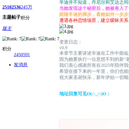
辛迪并不知道，丹尼尔和艾达之间
2518
2536
245万
当她发现这个秘密后，她被卷入了
跟随辛迪的脚步，看她如何一步步
主题
帖子
积分
遭遇各种恋情场景，建立暧昧关系
版主
变更日志：
v0.9
积分
本章节主要讲述辛迪在工作中面临
2450591
因为她要执行一位意想不到的新“
发消息
我们衷心感谢所有在2025年陪伴
希望在接下来的一年里，你们也能
祝大家圣诞快乐，新年伊始一切顺
地址回复可见O(∩_∩)O：