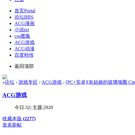
首页
Portal
论坛
BBS
ACG漫画
小说txt
cos图集
ACG游戏
ACG动漫
百度秒传
返回顶部
»
论坛
›
游戏专区
›
ACG游戏
›
[PC+安卓][灰姑娘的玻璃项圈 Cinderella
ACG游戏
今日:
32
|
主题:
2920
收藏本版
(
2277
)
发表新帖